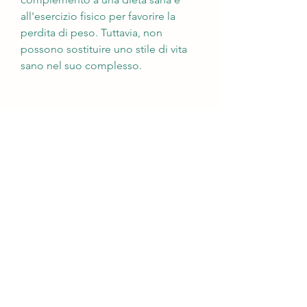
all'esercizio fisico per favorire la 
perdita di peso. Tuttavia, non 
possono sostituire uno stile di vita 
sano nel suo complesso.
Ricorda sempre di consultare un 
medico prima di iniziare qualsiasi 
nuovo programma di perdita di 
peso o di prendere integratori. Il tuo 
medico sarà in grado di valutare la 
tua situazione e darti consigli 
personalizzati per aiutarti a 
raggiungere i tuoi obiettivi di 
perdita di peso in modo sicuro ed 
efficace., la carnitina, l'esercizio 
fisico regolare e uno stile di vita 