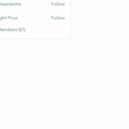
lwenletitia
Follow
etitia
ght Price
Follow
Members (67)