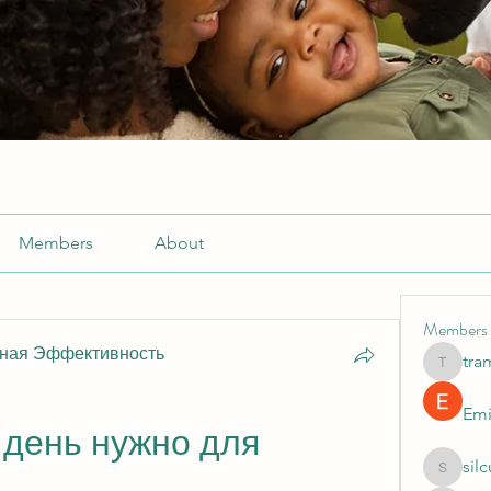
Members
About
Members
ьная Эффективность
tra
tramanh
Emi
день нужно для 
sil
silculej