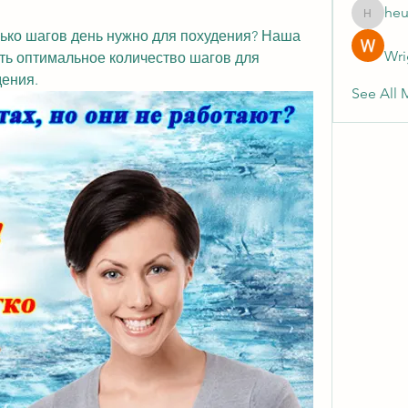
heu
heulwenl
лько шагов день нужно для похудения? Наша 
Wri
ть оптимальное количество шагов для 
дения.
See All 