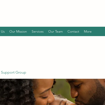
 Us
Our Mission
Services
Our Team
Contact
More
 Support Group