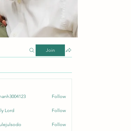
Join
manh3004123
Follow
3004123
ly Lord
Follow
culejulsodo
Follow
ulsodo