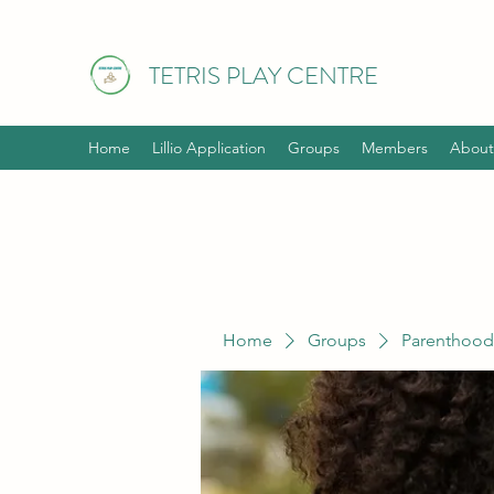
TETRIS PLAY CENTRE
Home
Lillio Application
Groups
Members
About
Home
Groups
Parenthood