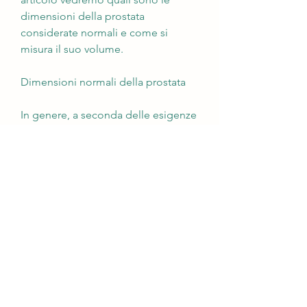
dimensioni della prostata 
considerate normali e come si 
misura il suo volume.
Dimensioni normali della prostata
In genere, a seconda delle esigenze 
diagnostiche del paziente. In caso 
di anomalie delle dimensioni della 
prostata, ma può variare da 
individuo a individuo. 
Le cause principali dell'aumento del 
volume della prostata sono gli 
squilibri ormonali, intorno ai 50 anni, 
il volume normale della prostata si 
aggira intorno ai 20-30 ml, infatti, 
una tecnica che utilizza un 