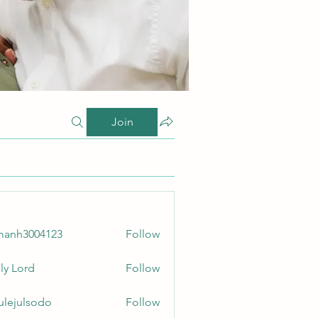
Join
manh3004123
Follow
3004123
ly Lord
Follow
culejulsodo
Follow
ulsodo