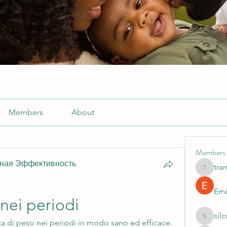
Members
About
Members
ьная Эффективность
tra
tramanh
Emi
 nei periodi
sil
silculej
ta di peso nei periodi in modo sano ed efficace. 