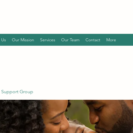
 Us
Our Mission
Services
Our Team
Contact
More
 Support Group