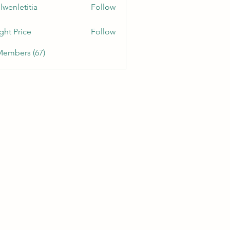
lwenletitia
Follow
etitia
ght Price
Follow
Members (67)