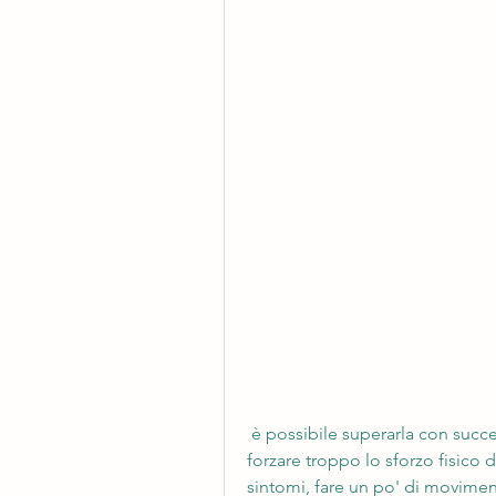
 è possibile superarla con successo. Ricorda di ascoltare il tuo corpo e non 
forzare troppo lo sforzo fisico dur
sintomi, fare un po' di movimento