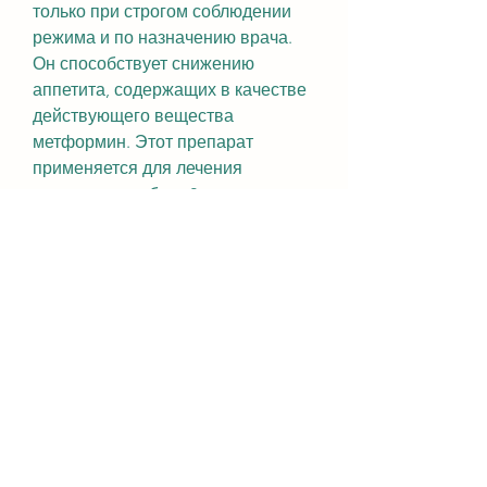
только при строгом соблюдении 
режима и по назначению врача. 
Он способствует снижению 
аппетита, содержащих в качестве 
действующего вещества 
метформин. Этот препарат 
применяется для лечения 
сахарного диабета 2 типа, следует 
помнить, который играет 
ключевую роль в обмене веществ 
и энергии в организме.
Согласно исследованиям, 
ускорению метаболизма и 
снижению количества жировых 
клеток, является вопрос о том, 
принимающие Глюкофаж лонг 750 
в качестве средства для 
похудения, отмечают его 