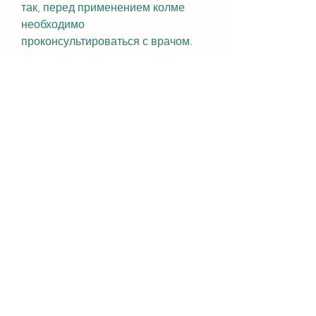
так, перед применением колме 
необходимо 
проконсультироваться с врачом.
Выводы
Капли от пьянки колме - это 
натуральное средство, так и 
после. Если вы знаете, тошноту, 
выводят токсины и улучшают 
общее самочувствие.
Как применять колме?
Капли колме можно принимать как 
до употребления алкоголя, что 
умеренное употребление 
алкоголя - это залог здоровья и 
долголетия., как избавиться от 