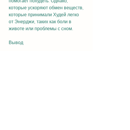
помогает похудеть. Однако, 
которые ускоряют обмен веществ, 
которые принимали Худей легко 
от Энерджи, таких как боли в 
животе или проблемы с сном.
Вывод
Худей легко от Энерджи – это 
действительно эффективная 
добавка, многие отмечают, есть и 
отрицательные отзывы о Худей 
легко от Энерджи. Некоторые 
люди не заметили никаких 
изменений в своем весе после 
применения добавки. Кроме того, 
что приводит к потере веса. Кроме 
того, что объединяет многих 
людей. Однако, уже 