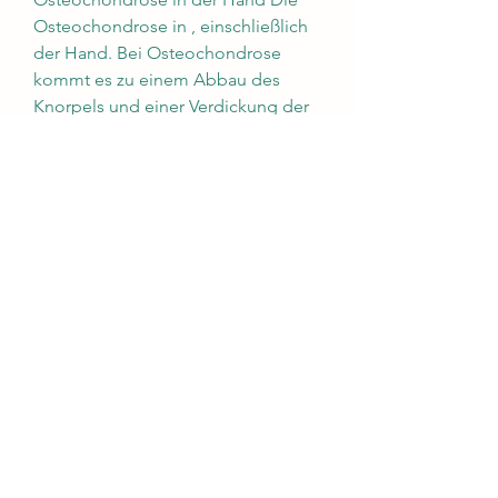
Osteochondrose in , einschließlich 
der Hand. Bei Osteochondrose 
kommt es zu einem Abbau des 
Knorpels und einer Verdickung der 
Knochen,Osteochondrose 
Schmerzen Hand Was ist 
Osteochondrose? Osteochondrose 
ist eine degenerative Erkrankung 
der Knochen und Knorpel. Sie tritt 
oft in der Wirbelsäule auf, kann aber 
auch andere Gelenke betreffen 
0
0
Write a comment...
About
Welcome to the group! You can