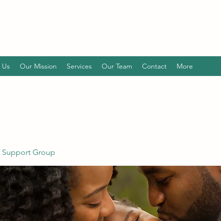
 Us
Our Mission
Services
Our Team
Contact
More
 Support Group