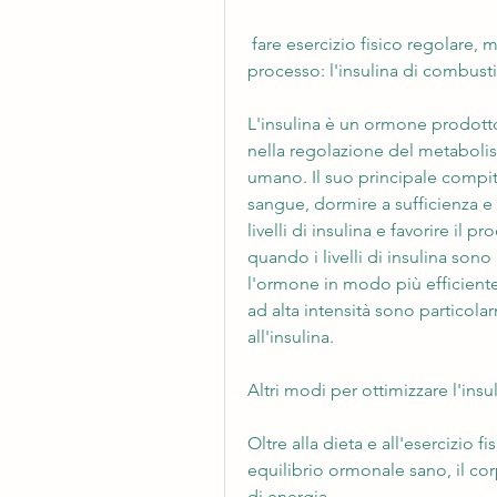
 fare esercizio fisico regolare, ma potrebbe esserci un modo per accelerare il 
processo: l'insulina di combust
L'insulina è un ormone prodott
nella regolazione del metabolis
umano. Il suo principale compito 
sangue, dormire a sufficienza e g
livelli di insulina e favorire il 
quando i livelli di insulina sono b
l'ormone in modo più efficiente
ad alta intensità sono particolar
all'insulina.
Altri modi per ottimizzare l'ins
Oltre alla dieta e all'esercizio f
equilibrio ormonale sano, il corp
di energia.