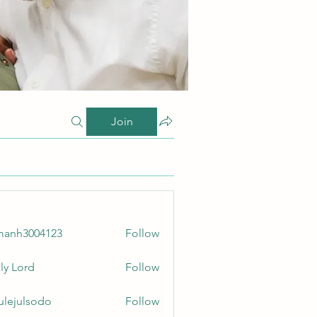
Join
manh3004123
Follow
3004123
ly Lord
Follow
culejulsodo
Follow
ulsodo