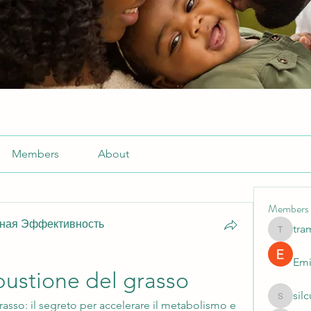
Members
About
Members
ьная Эффективность
tra
tramanh
Emi
bustione del grasso
sil
silculej
asso: il segreto per accelerare il metabolismo e 