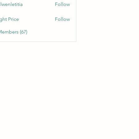
lwenletitia
Follow
etitia
ght Price
Follow
Members (67)