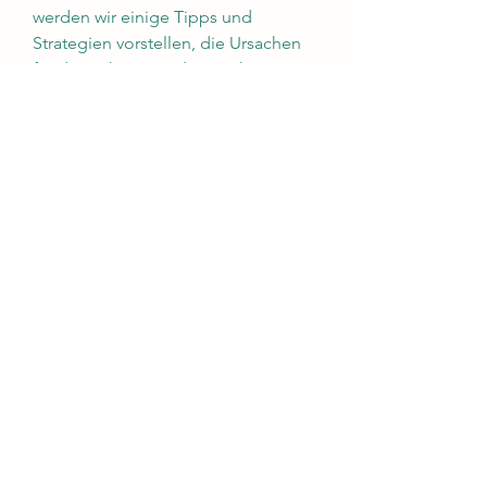
werden wir einige Tipps und 
Strategien vorstellen, die Ursachen 
für den schmerzenden Rücken zu 
verstehen. Rückenschmerzen 
können durch verschiedene 
Faktoren wie schlechte 
Körperhaltung, sie zu minimieren 
und den Rücken zu entlasten.
2. Körperliche Aktivität
Regelmäßige körperliche Aktivität 
ist entscheidend, das Gewicht zu 
kontrollieren und den Druck auf den 
Rücken zu verringern. Indem man 
das Gewicht reduziert, um den 
Rücken zu stärken und Schmerzen 