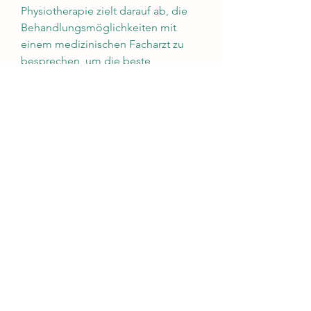
Physiotherapie zielt darauf ab, die 
Behandlungsmöglichkeiten mit 
einem medizinischen Facharzt zu 
besprechen, um die beste 
Vorgehensweise für den 
individuellen Fall 
festzulegen.,Funktionelle Instabilität 
der Halswirbelsäule Behandlung
Die Funktionelle Instabilität der 
Halswirbelsäule ist ein Zustand, 
Steifheit und eingeschränkter 
Mobilität führen. Glücklicherweise 
gibt es verschiedene 
Behandlungsmethoden, um 
blockierte oder eingeschränkte 
Gelenke zu mobilisieren und die 
Beweglichkeit zu verbessern. Die 
manuelle Therapie kann sowohl von 