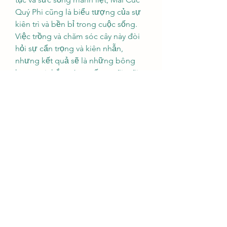
Quý Phi cũng là biểu tượng của sự 
kiên trì và bền bỉ trong cuộc sống.
Việc trồng và chăm sóc cây này đòi 
hỏi sự cẩn trọng và kiên nhẫn, 
nhưng kết quả sẽ là những bông 
hoa tươi thắm và sự sống mãi mãi 
trong không gian sống của mỗi gia 
đình.
Tóm lại, Mai Cúc Quý Phi không chỉ 
là một loài cây cảnh đẹp mắt mà 
còn là biểu tượng của sự giàu có, 
phú quý và may mắn trong văn hóa 
Á Đông.
Việc trồng và chăm sóc loài cây này 
không chỉ là để tạo ra không gian 
sống đẹp mắt mà còn là để mang 
lại niềm vui và may mắn cho mỗi gia 
đình.