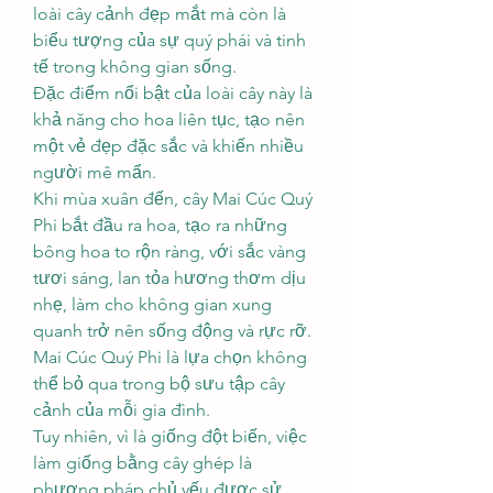
loài cây cảnh đẹp mắt mà còn là 
biểu tượng của sự quý phái và tinh 
tế trong không gian sống.
Đặc điểm nổi bật của loài cây này là 
khả năng cho hoa liên tục, tạo nên 
một vẻ đẹp đặc sắc và khiến nhiều 
người mê mẩn.
Khi mùa xuân đến, cây Mai Cúc Quý 
Phi bắt đầu ra hoa, tạo ra những 
bông hoa to rộn ràng, với sắc vàng 
tươi sáng, lan tỏa hương thơm dịu 
nhẹ, làm cho không gian xung 
quanh trở nên sống động và rực rỡ.
Mai Cúc Quý Phi là lựa chọn không 
thể bỏ qua trong bộ sưu tập cây 
cảnh của mỗi gia đình.
Tuy nhiên, vì là giống đột biến, việc 
làm giống bằng cây ghép là 
phương pháp chủ yếu được sử 