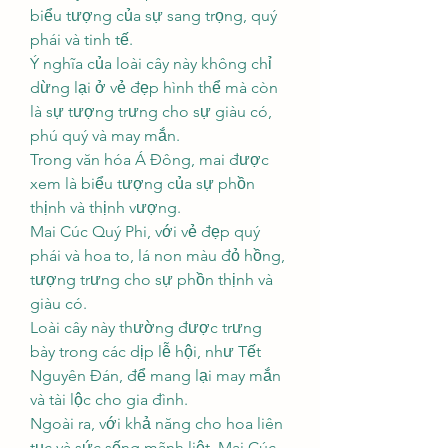
biểu tượng của sự sang trọng, quý 
phái và tinh tế.
Ý nghĩa của loài cây này không chỉ 
dừng lại ở vẻ đẹp hình thể mà còn 
là sự tượng trưng cho sự giàu có, 
phú quý và may mắn.
Trong văn hóa Á Đông, mai được 
xem là biểu tượng của sự phồn 
thịnh và thịnh vượng.
Mai Cúc Quý Phi, với vẻ đẹp quý 
phái và hoa to, lá non màu đỏ hồng, 
tượng trưng cho sự phồn thịnh và 
giàu có.
Loài cây này thường được trưng 
bày trong các dịp lễ hội, như Tết 
Nguyên Đán, để mang lại may mắn 
và tài lộc cho gia đình.
Ngoài ra, với khả năng cho hoa liên 
tục và sức sống mãnh liệt, Mai Cúc 