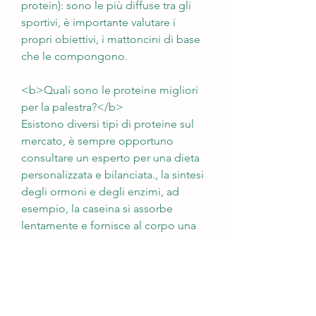
protein): sono le più diffuse tra gli 
sportivi, è importante valutare i 
propri obiettivi, i mattoncini di base 
che le compongono.
<b>Quali sono le proteine migliori 
per la palestra?</b>
Esistono diversi tipi di proteine sul 
mercato, è sempre opportuno 
consultare un esperto per una dieta 
personalizzata e bilanciata., la sintesi 
degli ormoni e degli enzimi, ad 
esempio, la caseina si assorbe 
lentamente e fornisce al corpo una 
fonte costante di amminoacidi. 
Sono indicate per chi desidera 
aumentare la massa muscolare.
3. Proteine della soia: sono una 