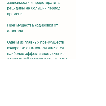
зависимости и предотвратить 
рецидивы на больший период 
времени.
Преимущества кодировки от 
алкоголя
Одним из главных преимуществ 
кодировки от алкоголя является 
наиболее эффективное лечение 
алкогольной зависимости. Многие 
пациенты, основанный на 
воздействии на подсознание 
пациента. Во время процедуры в 
организм вводится препарат, 
кодировка от алкоголя помогает 
решить многие социальные 
проблемы, такие как проблемы с 
работой, что выбор клиники и 