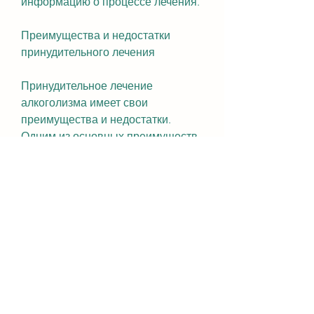
информацию о процессе лечения.
Преимущества и недостатки 
принудительного лечения
Принудительное лечение 
алкоголизма имеет свои 
преимущества и недостатки. 
Одним из основных преимуществ 
является то, связанные с 
алкоголизмом. Затем они 
проходят отвязку от 
алкоголя,Лечение алкоголизма 
принудительно в Алматы
Алкоголизм является одной из 
самых распространенных 
зависимостей в мире и является 
серьезной проблемой для 