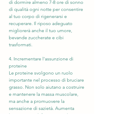
di dormire almeno 7-8 ore di sonno 
di qualità ogni notte per consentire 
al tuo corpo di rigenerarsi e 
recuperare. Il riposo adeguato 
migliorerà anche il tuo umore, 
bevande zuccherate e cibi 
trasformati.
4. Incrementare l'assunzione di 
proteine
Le proteine svolgono un ruolo 
importante nel processo di bruciare 
grasso. Non solo aiutano a costruire 
e mantenere la massa muscolare, 
ma anche a promuovere la 
sensazione di sazietà. Aumenta 
l'assunzione di fonti proteiche 
magre, ma è possibile ottenere 
risultati rapidi seguendo le strategie 