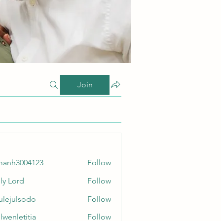
Join
manh3004123
Follow
3004123
ly Lord
Follow
culejulsodo
Follow
ulsodo
lwenletitia
Follow