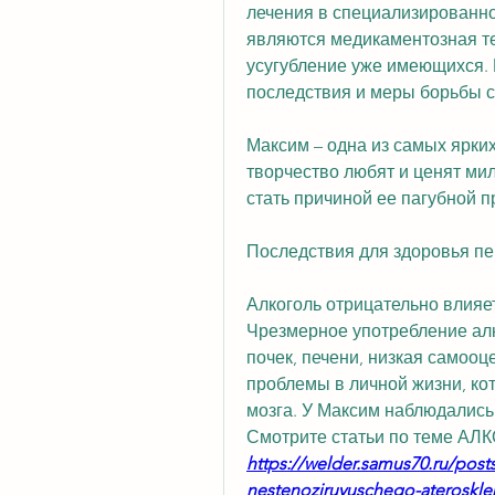
лечения в специализированн
являются медикаментозная те
усугубление уже имеющихся. В
последствия и меры борьбы 
Максим – одна из самых ярких
творчество любят и ценят ми
стать причиной ее пагубной п
Последствия для здоровья п
Алкоголь отрицательно влияет
Чрезмерное употребление алк
почек, печени, низкая самооц
проблемы в личной жизни, кот
мозга. У Максим наблюдались
Смотрите статьи по теме 
https://welder.samus70.ru/posts
nestenoziruyuschego-ateroskle