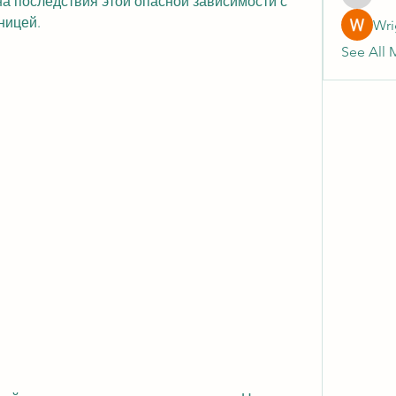
на последствия этой опасной зависимости с 
heulwenl
ницей.
Wri
See All 