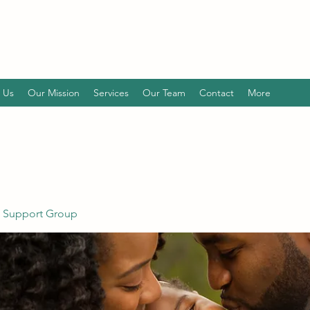
 Us
Our Mission
Services
Our Team
Contact
More
 Support Group