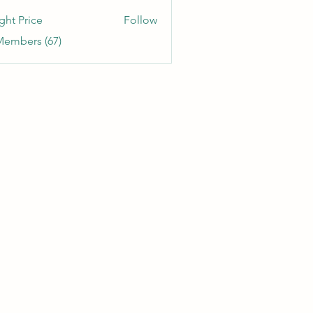
etitia
ght Price
Follow
Members (67)