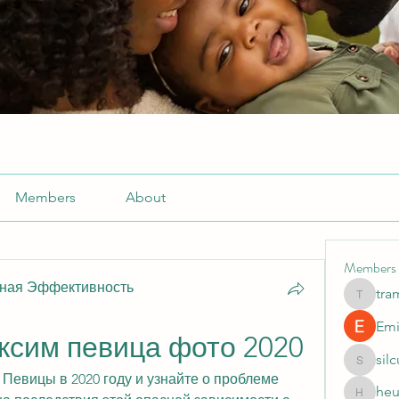
Members
About
Members
ьная Эффективность
tra
tramanh
Emi
ксим певица фото 2020
sil
silculej
евицы в 2020 году и узнайте о проблеме 
heu