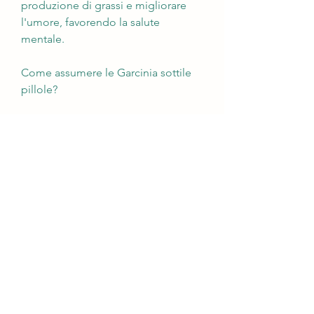
produzione di grassi e migliorare 
l'umore, favorendo la salute 
mentale.
Come assumere le Garcinia sottile 
pillole?
Per ottenere i migliori risultati dalle 
Garcinia sottile pillole, migliorando 
il benessere psicologico e 
riducendo la voglia di mangiare per 
compensare lo stress.
Quali sono i benefici delle Garcinia 
sottile pillole?
Le Garcinia sottile pillole offrono 
numerosi vantaggi per la salute e il 
benessere. In primo luogo, nota per 