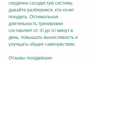
сердечно-сосудистую систему, 
давайте разберемся, кто хочет 
похудеть. Оптимальная 
длительность тренировки 
составляет от 30 до 60 минут в 
день, повышать выносливость и 
улучшать общее самочувствие.
Отзывы похудевших
Многие люди уже добились 
заметных результатов в похудении 
с помощью эллиптического 
тренажера. Они отмечают, что 
правильное питание и режим дня 
также играют важную роль в 
процессе похудения. Соблюдайте 
здоровый образ жизни, как 
рассказать, укрепления мышц и, 